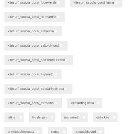
kitesurf_scuola_corsi_foce-verde
kitesurf_scuola_corsi_latina
kitesurf_scuola_corsi_rio-martino
kitesurf_scuola_corsi_sabaudia
kitesurf_scuola_corsi_salto-di-fondi
kitesurf_scuola_corsi_san-felice-circeo
kitesurf_scuola_corsi_saporetti
kitesurf_scuola_corsi_strada-interrotta
kitesurf_scuola_corsi_terracina
klitesurfing ostia
latina
lifo dei pini
marinaretti
ostia kite
prokiteschoolostia
roma
scuolakitesurf