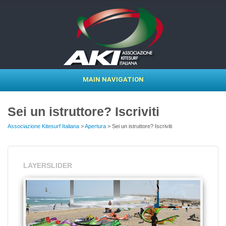
MAIN NAVIGATION
Sei un istruttore? Iscriviti
Associazione Kitesurf Italiana
>
Apertura
> Sei un istruttore? Iscriviti
LAYERSLIDER