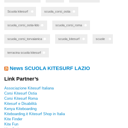
Scuola kitesurf
scuola_corsi_ostia
scuola_corsi_ostia-lido
scuola_corsi_roma
scuola_corsi_torvaianica
scuola_kitesurf
scuole
terracina scuola kitesurf
News SCUOLA KITESURF LAZIO
Link Partner’s
Associazione Kitesurf Italiana
Corsi Kitesurf Ostia
Corsi Kitesurf Roma
Kitesurf e Disabilità
Kenya Kiteboarding
Kiteboarding.it Kitesurf Shop in Italia
Kite Finder
Kite Fun