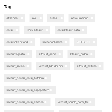
Tag
affiliazioni
aki
ardea
assicurazione
corsi
Corsi Kitesurf
corsi kitesurf ostia
corsi salto di fondi
kiteschool ardea
KITESURF
kitesurfingostia
kitesurf_anzio
kitesurf_ardea
kitesurf_lavinio
kitesurf_lido-dei-pini
kitesurf_nettuno
kitesurf_scuola_corsi_bufalara
kitesurf_scuola_corsi_capoportiere
kitesurf_scuola_corsi_chiosco
kitesurf_scuola_corsi_fiv