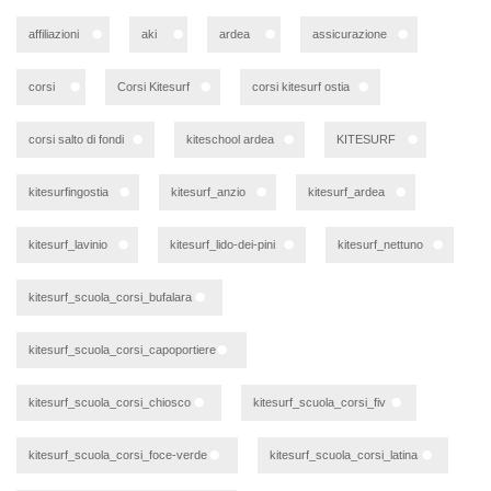
affiliazioni
aki
ardea
assicurazione
corsi
Corsi Kitesurf
corsi kitesurf ostia
corsi salto di fondi
kiteschool ardea
KITESURF
kitesurfingostia
kitesurf_anzio
kitesurf_ardea
kitesurf_lavinio
kitesurf_lido-dei-pini
kitesurf_nettuno
kitesurf_scuola_corsi_bufalara
kitesurf_scuola_corsi_capoportiere
kitesurf_scuola_corsi_chiosco
kitesurf_scuola_corsi_fiv
kitesurf_scuola_corsi_foce-verde
kitesurf_scuola_corsi_latina