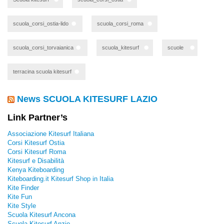
scuola_corsi_ostia-lido
scuola_corsi_roma
scuola_corsi_torvaianica
scuola_kitesurf
scuole
terracina scuola kitesurf
News SCUOLA KITESURF LAZIO
Link Partner’s
Associazione Kitesurf Italiana
Corsi Kitesurf Ostia
Corsi Kitesurf Roma
Kitesurf e Disabilità
Kenya Kiteboarding
Kiteboarding.it Kitesurf Shop in Italia
Kite Finder
Kite Fun
Kite Style
Scuola Kitesurf Ancona
Scuola Kitesurf Anzio