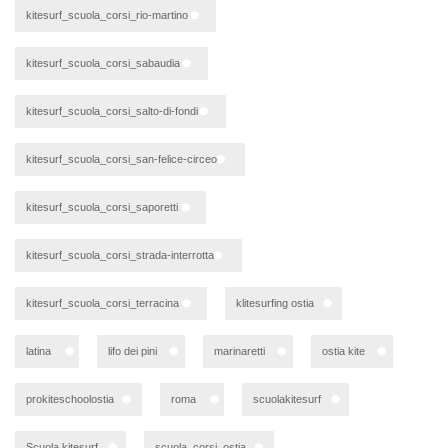
kitesurf_scuola_corsi_rio-martino
kitesurf_scuola_corsi_sabaudia
kitesurf_scuola_corsi_salto-di-fondi
kitesurf_scuola_corsi_san-felice-circeo
kitesurf_scuola_corsi_saporetti
kitesurf_scuola_corsi_strada-interrotta
kitesurf_scuola_corsi_terracina
klitesurfing ostia
latina
lifo dei pini
marinaretti
ostia kite
prokiteschoolostia
roma
scuolakitesurf
Scuola kitesurf
scuola_corsi_ostia