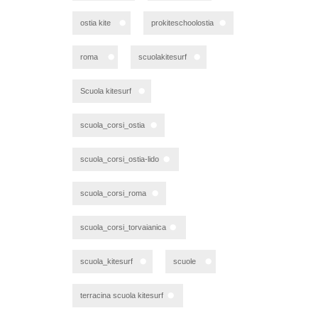
ostia kite
prokiteschoolostia
roma
scuolakitesurf
Scuola kitesurf
scuola_corsi_ostia
scuola_corsi_ostia-lido
scuola_corsi_roma
scuola_corsi_torvaianica
scuola_kitesurf
scuole
terracina scuola kitesurf