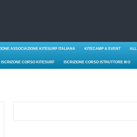
ZIONE ASSOCIAZIONE KITESURF ITALIANA
KITECAMP & EVENT
ALL
ISCRIZONE CORSO KITESURF
ISCRIZIONE CORSO ISTRUTTORE IKO