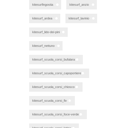
kitesurfingostia
kitesurf_anzio
kitesurf_ardea
kitesurf_lavinio
kitesurf_lido-dei-pini
kitesurf_nettuno
kitesurf_scuola_corsi_bufalara
kitesurf_scuola_corsi_capoportiere
kitesurf_scuola_corsi_chiosco
kitesurf_scuola_corsi_fiv
kitesurf_scuola_corsi_foce-verde
kitesurf_scuola_corsi_latina