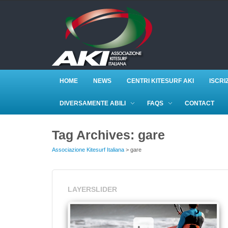
HOME
NEWS
CENTRI KITESURF AKI
ISCRI
DIVERSAMENTE ABILI
FAQS
CONTACT
Tag Archives: gare
Associazione Kitesurf Italiana
> gare
LAYERSLIDER