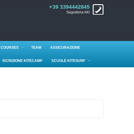
+39 3394442845
Segreteria AKI
 COURSES
TEAM
ASSICURAZIONE
ISCRIZIONE KITECAMP
SCUOLE KITESURF