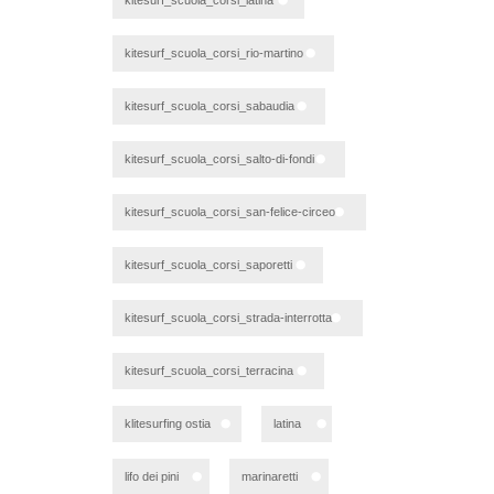
kitesurf_scuola_corsi_rio-martino
kitesurf_scuola_corsi_sabaudia
kitesurf_scuola_corsi_salto-di-fondi
kitesurf_scuola_corsi_san-felice-circeo
kitesurf_scuola_corsi_saporetti
kitesurf_scuola_corsi_strada-interrotta
kitesurf_scuola_corsi_terracina
klitesurfing ostia
latina
lifo dei pini
marinaretti