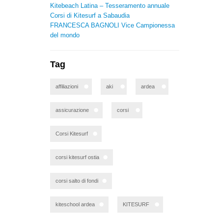
Kitebeach Latina – Tesseramento annuale
Corsi di Kitesurf a Sabaudia
FRANCESCA BAGNOLI Vice Campionessa
del mondo
Tag
affiliazioni
aki
ardea
assicurazione
corsi
Corsi Kitesurf
corsi kitesurf ostia
corsi salto di fondi
kiteschool ardea
KITESURF