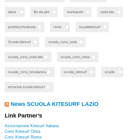
latina
lifo dei pini
marinaretti
ostia kite
prokiteschoolostia
roma
scuolakitesurf
Scuola kitesurf
scuola_corsi_ostia
scuola_corsi_ostia-lido
scuola_corsi_roma
scuola_corsi_torvaianica
scuola_kitesurf
scuole
terracina scuola kitesurf
News SCUOLA KITESURF LAZIO
Link Partner’s
Associazione Kitesurf Italiana
Corsi Kitesurf Ostia
Corsi Kitesurf Roma