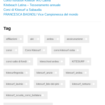
Corso Istruttori Kitesurf IKO Latina
Kitebeach Latina – Tesseramento annuale
Corsi di Kitesurf a Sabaudia
FRANCESCA BAGNOLI Vice Campionessa del mondo
Tag
affiliazioni
aki
ardea
assicurazione
corsi
Corsi Kitesurf
corsi kitesurf ostia
corsi salto di fondi
kiteschool ardea
KITESURF
kitesurfingostia
kitesurf_anzio
kitesurf_ardea
kitesurf_lavinio
kitesurf_lido-dei-pini
kitesurf_nettuno
kitesurf_scuola_corsi_bufalara