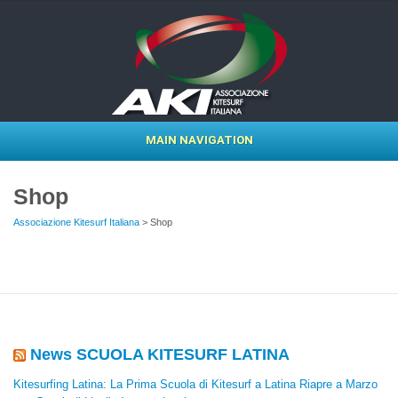
MAIN NAVIGATION
Shop
Associazione Kitesurf Italiana
> Shop
News SCUOLA KITESURF LATINA
Kitesurfing Latina: La Prima Scuola di Kitesurf a Latina Riapre a Marzo