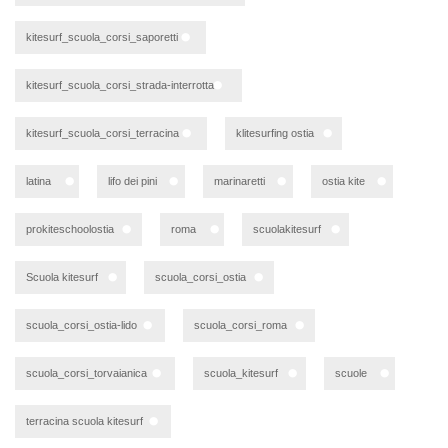
kitesurf_scuola_corsi_saporetti
kitesurf_scuola_corsi_strada-interrotta
kitesurf_scuola_corsi_terracina
klitesurfing ostia
latina
lifo dei pini
marinaretti
ostia kite
prokiteschoolostia
roma
scuolakitesurf
Scuola kitesurf
scuola_corsi_ostia
scuola_corsi_ostia-lido
scuola_corsi_roma
scuola_corsi_torvaianica
scuola_kitesurf
scuole
terracina scuola kitesurf