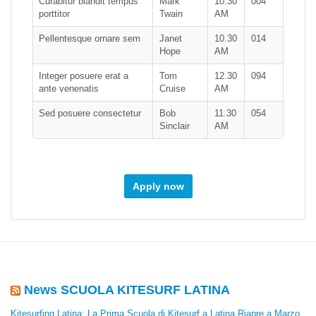
Curabitur blandit tempus
Mark
10.30
004
porttitor
Twain
AM
Pellentesque ornare sem
Janet
10.30
014
Hope
AM
Integer posuere erat a
Tom
12.30
094
ante venenatis
Cruise
AM
Sed posuere consectetur
Bob
11.30
054
Sinclair
AM
Apply now
News SCUOLA KITESURF LATINA
Kitesurfing Latina: La Prima Scuola di Kitesurf a Latina Riapre a Marzo