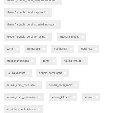
kitesurf_scuola_corsi_san-felice-circeo
kitesurf_scuola_corsi_saporetti
kitesurf_scuola_corsi_strada-interrotta
kitesurf_scuola_corsi_terracina
klitesurfing ostia
latina
lifo dei pini
marinaretti
ostia kite
prokiteschoolostia
roma
scuolakitesurf
Scuola kitesurf
scuola_corsi_ostia
scuola_corsi_ostia-lido
scuola_corsi_roma
scuola_corsi_torvaianica
scuola_kitesurf
scuole
terracina scuola kitesurf